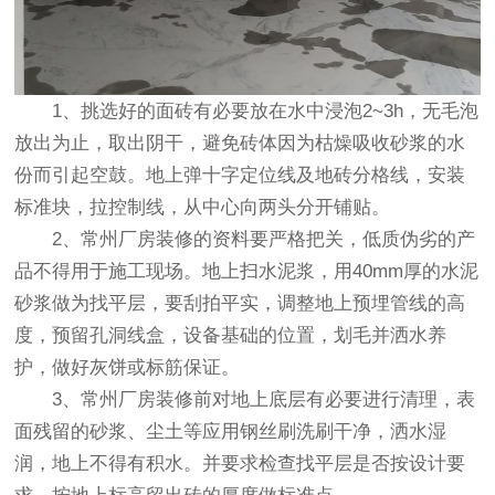
1、挑选好的面砖有必要放在水中浸泡2~3h，无毛泡
放出为止，取出阴干，避免砖体因为枯燥吸收砂浆的水
份而引起空鼓。地上弹十字定位线及地砖分格线，安装
标准块，拉控制线，从中心向两头分开铺贴。
2、常州厂房装修的资料要严格把关，低质伪劣的产
品不得用于施工现场。地上扫水泥浆，用40mm厚的水泥
砂浆做为找平层，要刮拍平实，调整地上预埋管线的高
度，预留孔洞线盒，设备基础的位置，划毛并洒水养
护，做好灰饼或标筋保证。
3、常州厂房装修前对地上底层有必要进行清理，表
面残留的砂浆、尘土等应用钢丝刷洗刷干净，洒水湿
润，地上不得有积水。并要求检查找平层是否按设计要