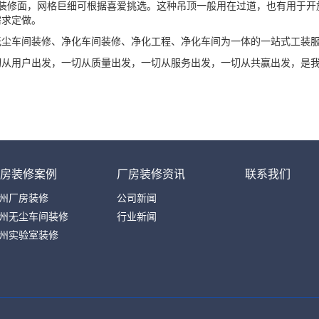
装修面，网格巨细可根据喜爱挑选。这种吊顶一般用在过道，也有用于开
需求定做。
车间装修、净化车间装修、净化工程、净化车间为一体的一站式工装
用户出发，一切从质量出发，一切从服务出发，一切从共赢出发，是我
！
房装修案例
厂房装修资讯
联系我们
州厂房装修
公司新闻
州无尘车间装修
行业新闻
州实验室装修