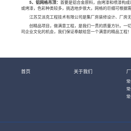
5、铝网格吊顶：
首要是铝合金原料，由烤漆和喷漆构成
或烤漆，色彩种类较多，挑选地步很大，网格的巨细可根据
江苏艾派克工程技术有限公司是集厂房装修设计、厂房无尘
创精品项目，做满意工程，是我们一贯的质量方针。一切从
司企业文化的机会，我们保证奉献给您一个满意的精品工程
首页
关于我们
厂
常
常
常