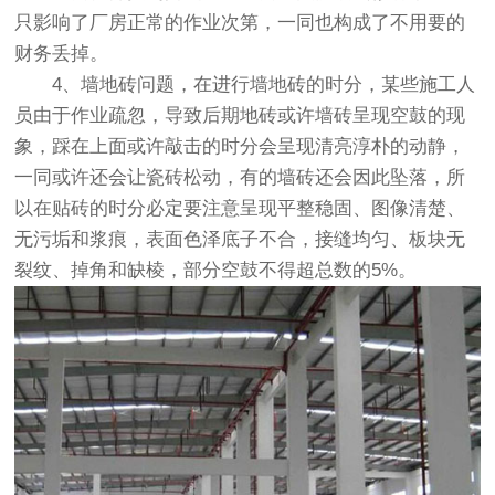
只影响了厂房正常的作业次第，一同也构成了不用要的
财务丢掉。
4、墙地砖问题，在进行墙地砖的时分，某些施工人
员由于作业疏忽，导致后期地砖或许墙砖呈现空鼓的现
象，踩在上面或许敲击的时分会呈现清亮淳朴的动静，
一同或许还会让瓷砖松动，有的墙砖还会因此坠落，所
以在贴砖的时分必定要注意呈现平整稳固、图像清楚、
无污垢和浆痕，表面色泽底子不合，接缝均匀、板块无
裂纹、掉角和缺棱，部分空鼓不得超总数的5%。