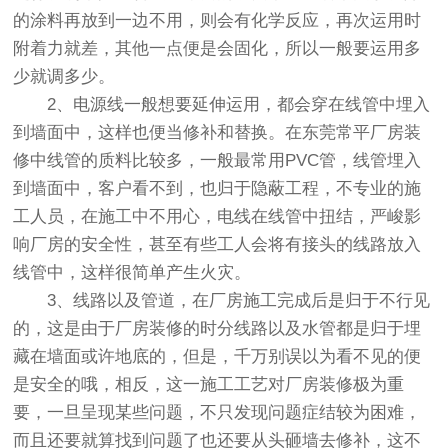
的涂料再放到一边不用，则会有化学反应，再次运用时
附着力就差，其他一点便是会固化，所以一般要运用多
少就调多少。
2、电源线一般想要延伸运用，都会穿在线管中埋入
到墙面中，这样也便当修补和替换。在东莞常平厂房装
修中线管的质料比较多，一般最常用PVC管，线管埋入
到墙面中，客户看不到，也归于隐蔽工程，不专业的施
工人员，在施工中不用心，电线在线管中扭结，严峻影
响厂房的安全性，甚至有些工人会将有接头的线路放入
线管中，这样很简单产生火灾。
3、线路以及管道，在厂房施工完成后是归于不行见
的，这是由于厂房装修的时分线路以及水管都是归于埋
藏在墙面或许地底的，但是，千万别误以为看不见的便
是安全的哦，相反，这一施工工艺对厂房装修极为重
要，一旦呈现某些问题，不只发现问题症结较为困难，
而且还要就算找到问题了也还要从头砸墙去修补，这不